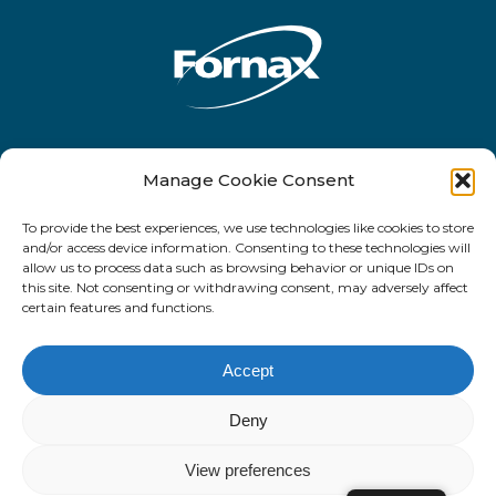
Rua Antônio de Barros, 2450 - 10o andar
Manage Cookie Consent
- CEP 03401-001 - Tatuapé - São Paulo -
To provide the best experiences, we use technologies like cookies to store
SP
and/or access device information. Consenting to these technologies will
allow us to process data such as browsing behavior or unique IDs on
this site. Not consenting or withdrawing consent, may adversely affect
certain features and functions.
facebook
linkedin
email
Accept
Deny
© 2022. Fornax Tecnologia.
View preferences