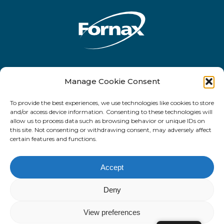
Rua Antônio de Barros, 2450 - 10o andar
Manage Cookie Consent
- CEP 03401-001 - Tatuapé - São Paulo -
To provide the best experiences, we use technologies like cookies to store
SP
and/or access device information. Consenting to these technologies will
allow us to process data such as browsing behavior or unique IDs on
this site. Not consenting or withdrawing consent, may adversely affect
certain features and functions.
facebook
linkedin
email
Accept
Deny
© 2022. Fornax Tecnologia.
View preferences